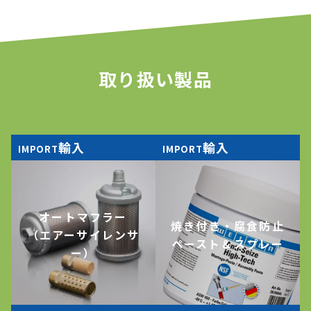
取り扱い製品
輸入
輸入
IMPORT
IMPORT
オートマフラー
焼き付き・腐食防止
（エアーサイレンサ
ペースト＆スプレー
ー）