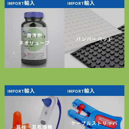
輸入
輸入
IMPORT
IMPORT
潤滑剤
バンパーパッド
ネオリューブ
輸入
輸入
IMPORT
IMPORT
ケーブルストリッパ
耳栓・耳乾燥機