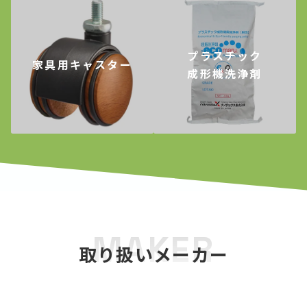
プラスチック
家具用キャスター
成形機洗浄剤
MAKER
取り扱いメーカー