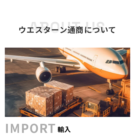
ABOUT US
ウエスターン通商について
IMPORT
輸入