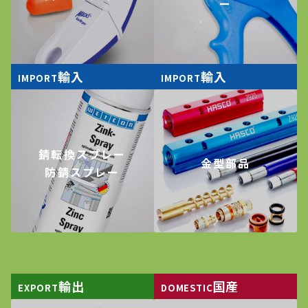
ー
輸入
輸入
IMPORT
IMPORT
錆転換スプレー
金型部品
防錆スプレー
輸出
国産
EXPORT
DOMESTIC